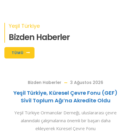
Yeşil Türkiye
Bizden Haberler
TÜMÜ
Haberler
3 Ağustos 2026
Ge
ye, Küresel Çevre Fonu (GEF)
UNCCD Akre
plum Ağı’na Akredite Oldu
Bir Araya
Sivil T
Ormancılar Derneği, uluslararası çevre
Yeşil Orman 
alışmalarına önemli bir başarı daha
2026 Cumartes
eyerek Küresel Çevre Fonu