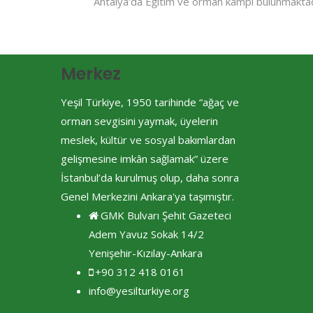
Antalya’da Eğitim ve orman kampı bulunmaktad
Merkez
Yeşil Türkiye, 1950 tarihinde “ağaç ve
orman sevgisini yaymak, üyelerin
meslek, kültür ve sosyal bakımlardan
gelişmesine imkân sağlamak” üzere
İstanbul’da kurulmuş olup, daha sonra
Genel Merkezini Ankara'ya taşımıştır.
GMK Bulvarı Şehit Gazeteci
Adem Yavuz Sokak 14/2
Yenişehir-Kızılay-Ankara
+90 312 418 0161
info@yesilturkiye.org