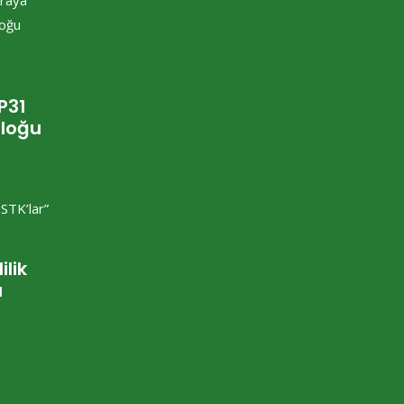
P31
aloğu
ilik
a