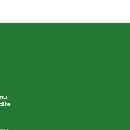
onu
dite