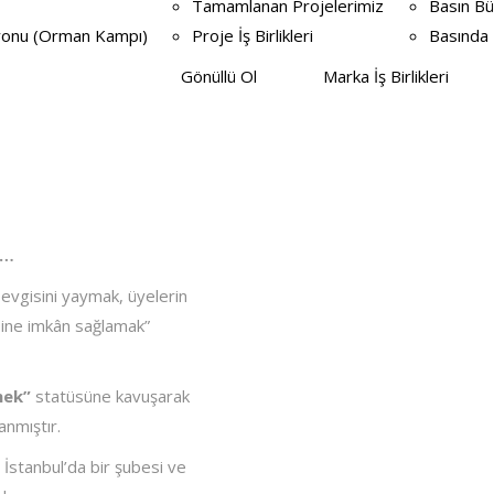
Tamamlanan Projelerimiz
Basın Bü
syonu (Orman Kampı)
Proje İş Birlikleri
Basında 
Gönüllü Ol
Marka İş Birlikleri
z…
evgisini yaymak, üyelerin
sine imkân sağlamak”
nek”
statüsüne kavuşarak
anmıştır.
 İstanbul’da bir şubesi ve