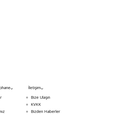
üphane
İletişim
r
Bize Ulaşın
KVKK
mız
Bizden Haberler