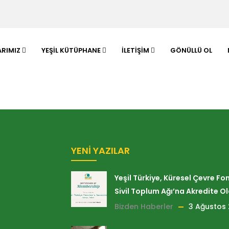
ARIMIZ
YEŞIL KÜTÜPHANE
İLETIŞIM
GÖNÜLLÜ OL
YENI YAZILAR
Yeşil Türkiye, Küresel Çevre Fo
Sivil Toplum Ağı’na Akredite O
Bizden Haberler
3 Ağustos