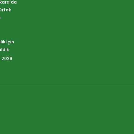
nkara’da
Ortak
ı
ik İçin
ıldık
 2026