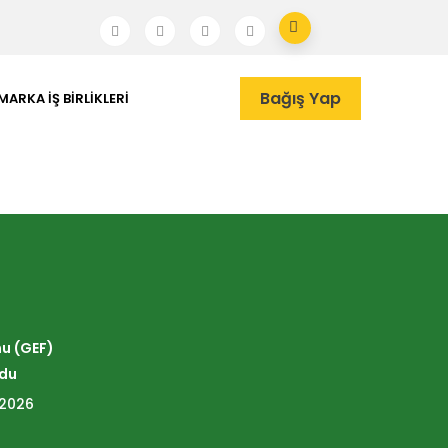
Bağış Yap
MARKA İŞ BIRLIKLERI
nu (GEF)
ldu
 2026