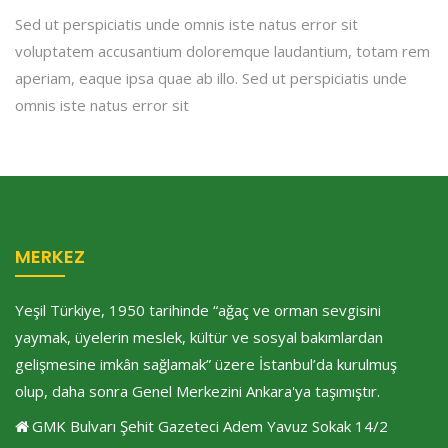
Sed ut perspiciatis unde omnis iste natus error sit
voluptatem accusantium doloremque laudantium, totam rem
aperiam, eaque ipsa quae ab illo. Sed ut perspiciatis unde
omnis iste natus error sit
MERKEZ
Yeşil Türkiye, 1950 tarihinde “ağaç ve orman sevgisini
yaymak, üyelerin meslek, kültür ve sosyal bakımlardan
gelişmesine imkân sağlamak” üzere İstanbul’da kurulmuş
olup, daha sonra Genel Merkezini Ankara'ya taşımıştır.
GMK Bulvarı Şehit Gazeteci Adem Yavuz Sokak 14/2