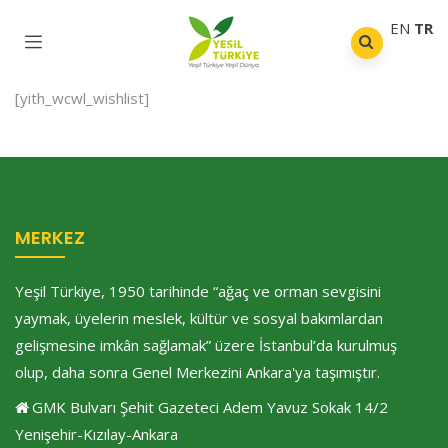
EN
TR
[yith_wcwl_wishlist]
MERKEZ
Yeşil Türkiye, 1950 tarihinde “ağaç ve orman sevgisini
yaymak, üyelerin meslek, kültür ve sosyal bakımlardan
gelişmesine imkân sağlamak” üzere İstanbul’da kurulmuş
olup, daha sonra Genel Merkezini Ankara'ya taşımıştır.
GMK Bulvarı Şehit Gazeteci Adem Yavuz Sokak 14/2
Yenişehir-Kızılay-Ankara