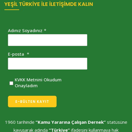
YEŞİL TÜRKİYE İLE İLETİŞİMDE KALIN
Adınız Soyadınız
*
E-posta
*
KVKK Metnini Okudum
Onayladım
E-BÜLTEN KAYIT
1960 tarihinde
“Kamu Yararına Çalışan Dernek”
statüsüne
kavuşarak adında
“Türkiye”
ifadesini kullanmaya hak