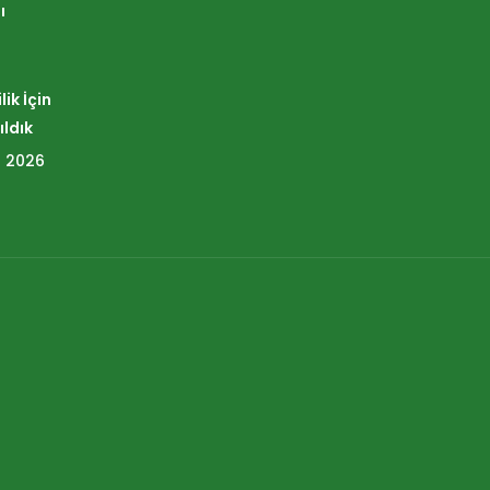
ı
ik İçin
ıldık
 2026