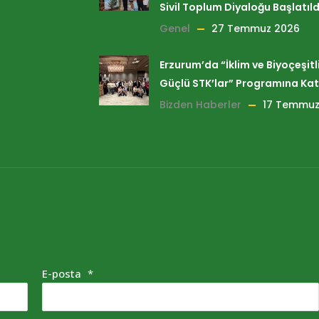
Sivil Toplum Diyaloğu Başlatıld
Genel
27 Temmuz 2026
Erzurum’da “İklim ve Biyoçeşitlil
Güçlü STK’lar” Programına Kat
Bizden Haberler
17 Temmuz
E-posta
*