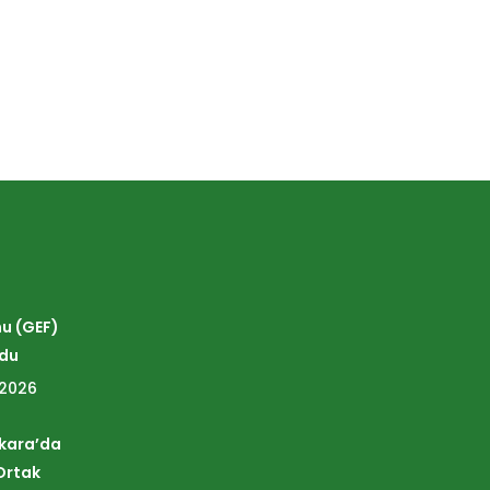
nu (GEF)
ldu
 2026
nkara’da
Ortak