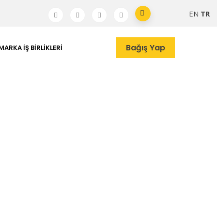
EN
TR
Bağış Yap
MARKA İŞ BIRLIKLERI