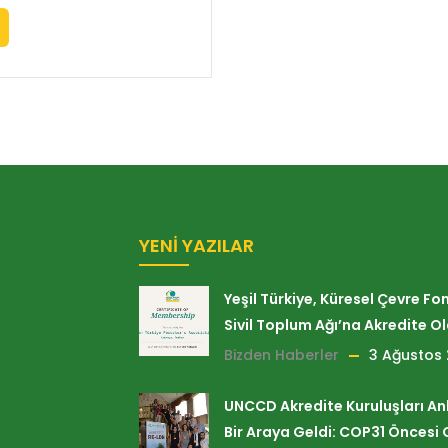
YENI YAZILAR
Yeşil Türkiye, Küresel Çevre Fo
Sivil Toplum Ağı’na Akredite O
Bizden Haberler
3 Ağustos
UNCCD Akredite Kuruluşları A
Bir Araya Geldi: COP31 Öncesi 