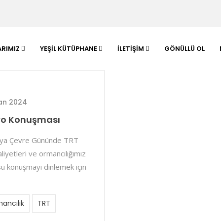
ARIMIZ
YEŞIL KÜTÜPHANE
İLETIŞIM
GÖNÜLLÜ OL
ran 2024
yo Konuşması
ünya Çevre Gününde TRT
iyetleri ve ormancılığımız
su konuşmayı dinlemek için
ancılık
TRT