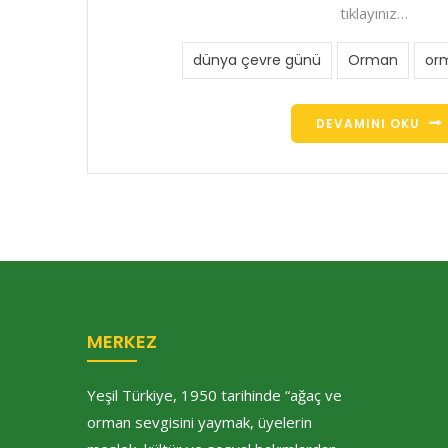
tıklayınız…
dünya çevre günü
Orman
orm
DEVAMINI OKU
MERKEZ
Yeşil Türkiye, 1950 tarihinde “ağaç ve
orman sevgisini yaymak, üyelerin