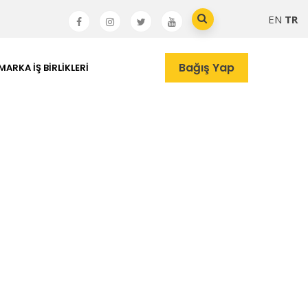
EN
TR
Bağış Yap
MARKA İŞ BIRLIKLERI