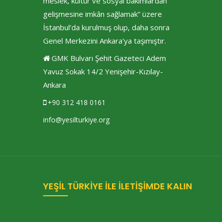
meslek, kültür ve sosyal bakımlardan
gelişmesine imkân sağlamak” üzere
İstanbul’da kurulmuş olup, daha sonra
Genel Merkezini Ankara'ya taşımıştır.
GMK Bulvarı Şehit Gazeteci Adem
Yavuz Sokak 14/2 Yenişehir-Kızılay-
Ankara
+90 312 418 0161
info@yesilturkiye.org
YEŞİL TÜRKİYE İLE İLETİŞİMDE KALIN