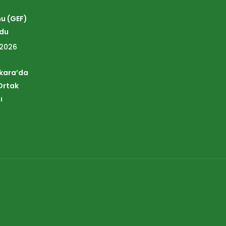
nu (GEF)
ldu
 2026
nkara’da
Ortak
ı