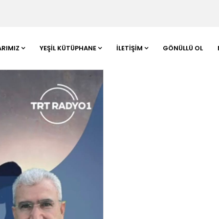
ARIMIZ
YEŞIL KÜTÜPHANE
İLETIŞIM
GÖNÜLLÜ OL