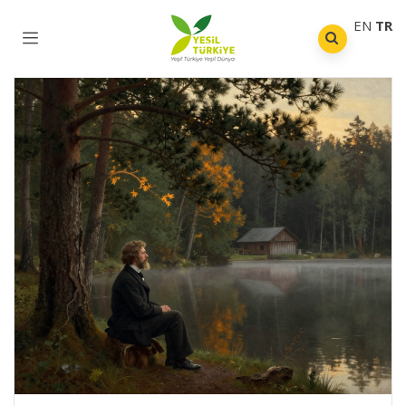
EN
TR