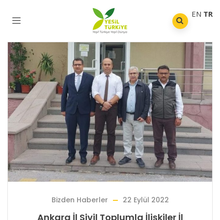
EN
TR
Bizden Haberler
22 Eylül 2022
Ankara İl Sivil Toplumla İlişkiler İl