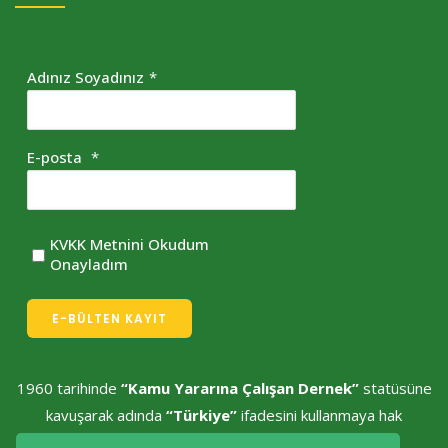
Adınız Soyadınız
*
E-posta
*
KVKK Metnini Okudum
Onayladım
E-BÜLTEN KAYIT
1960 tarihinde
“Kamu Yararına Çalışan Dernek”
statüsüne
kavuşarak adında
“Türkiye”
ifadesini kullanmaya hak
kazanmıştır.