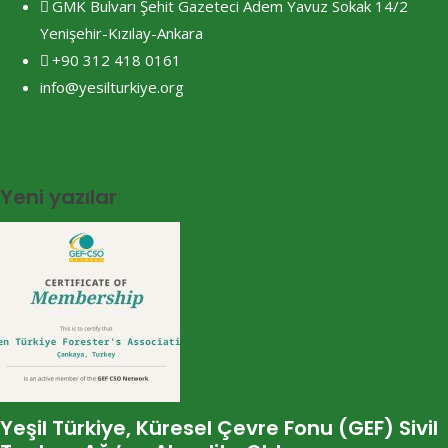
GMK Bulvarı Şehit Gazeteci Adem Yavuz Sokak 14/2
Yenişehir-Kızılay-Ankara
+90 312 418 0161
info@yesilturkiye.org
Yeni yazılar
Yeşil Türkiye, Küresel Çevre Fonu (GEF) Sivil