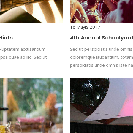
18 Mayıs 2017
Hints
4th Annual Schoolyar
 voluptatem accusantium
Sed ut perspiciatis unde omnis
sa quae ab illo. Sed ut
doloremque laudantium, totam 
perspiciatis unde omnis iste na