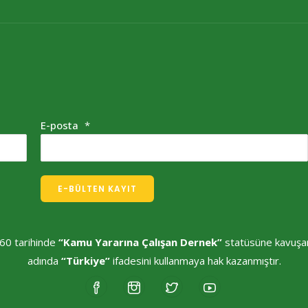
E-posta
*
E-BÜLTEN KAYIT
60 tarihinde
“Kamu Yararına Çalışan Dernek”
statüsüne kavuşa
adında
“Türkiye”
ifadesini kullanmaya hak kazanmıştır.