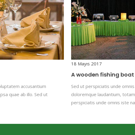
18 Mayıs 2017
A wooden fishing boat 
 voluptatem accusantium
Sed ut perspiciatis unde omnis
sa quae ab illo. Sed ut
doloremque laudantium, totam 
perspiciatis unde omnis iste na