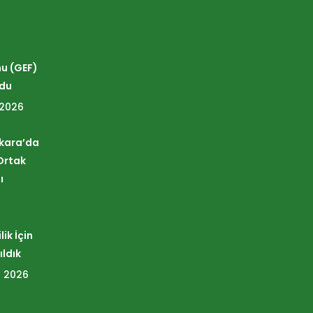
nu (GEF)
ldu
 2026
nkara’da
Ortak
ı
ik İçin
ıldık
 2026