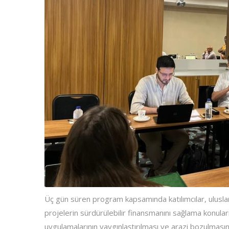
Üç gün süren program kapsamında katılımcılar, uluslarar
projelerin sürdürülebilir finansmanını sağlama konuları
uygulamalarının yaygınlaştırılması ve arazi bozulmasın