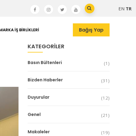
EN
TR
Bağış Yap
MARKA İŞ BIRLIKLERI
KATEGORILER
Basın Bültenleri
(1)
Bizden Haberler
(31)
Duyurular
(12)
Genel
(21)
Makaleler
(19)