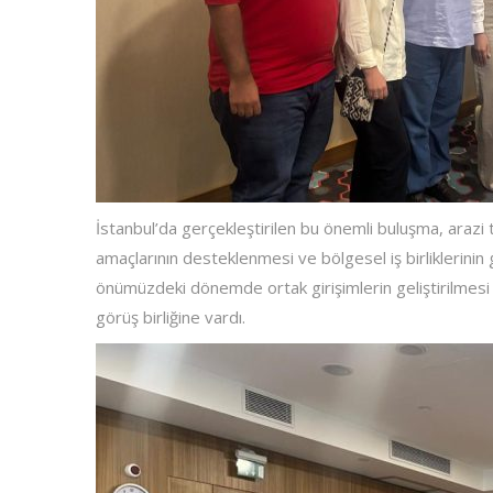
İstanbul’da gerçekleştirilen bu önemli buluşma, arazi 
amaçlarının desteklenmesi ve bölgesel iş birliklerinin 
önümüzdeki dönemde ortak girişimlerin geliştirilmes
görüş birliğine vardı.