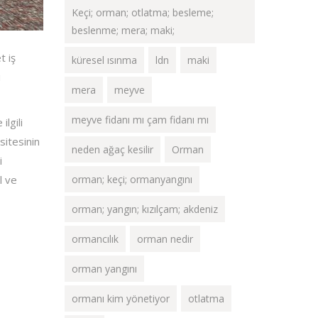
Keçi; orman; otlatma; besleme;
beslenme; mera; maki;
t iş
küresel ısınma
ldn
maki
ı
mera
meyve
meyve fidanı mı çam fidanı mı
lgili
sitesinin
neden ağaç kesilir
Orman
i
l ve
orman; keçi; ormanyangını
orman; yangın; kızılçam; akdeniz
ormancılık
orman nedir
orman yangını
ormanı kim yönetiyor
otlatma