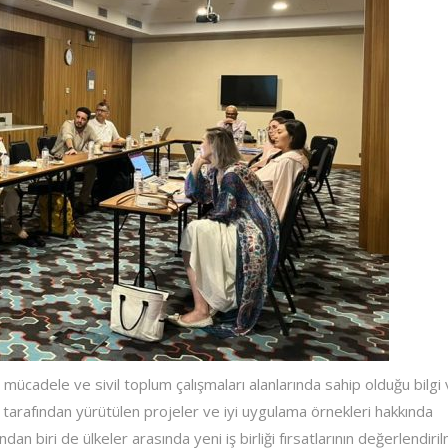
 mücadele ve sivil toplum çalışmaları alanlarında sahip olduğu bilgi
iye tarafından yürütülen projeler ve iyi uygulama örnekleri hakkında
ndan biri de ülkeler arasında yeni iş birliği fırsatlarının değerlendiri