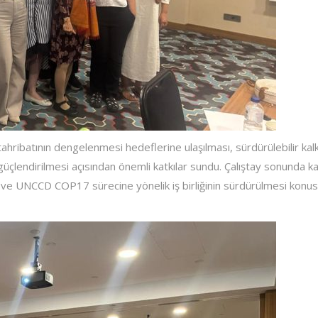
tahribatının dengelenmesi hedeflerine ulaşılması, sürdürülebilir ka
güçlendirilmesi açısından önemli katkılar sundu. Çalıştay sonunda kat
i ve UNCCD COP17 sürecine yönelik iş birliğinin sürdürülmesi konu