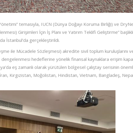
i Yönetimi” temasıyla, IUCN (Dünya Doğayı Koruma Birliği) ve DryNe
esi) Girişimleri İçin İş Planı ve Yatırım Teklifi Geliştirme” başlıkl
a İstanbul’da gerçekleştirildi.
me ile Mücadele Sözleşmesi) akredite sivil toplum kuruluşlarını ve i
nın dengelenmesi hedeflerine yönelik finansal kaynaklara erişim kapa
sya’da eş zamanlı olarak yürütülen bölgesel çalıştay serisinin öneml
 İran, Kırgızistan, Moğolistan, Hindistan, Vietnam, Bangladeş, Nepa