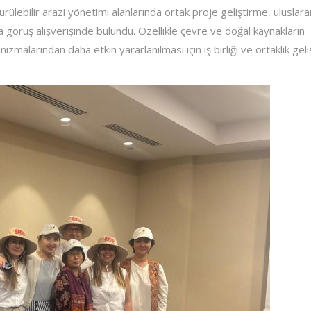
ürülebilir arazi yönetimi alanlarında ortak proje geliştirme, uluslara
 görüş alışverişinde bulundu. Özellikle çevre ve doğal kaynakların
malarından daha etkin yararlanılması için iş birliği ve ortaklık gel