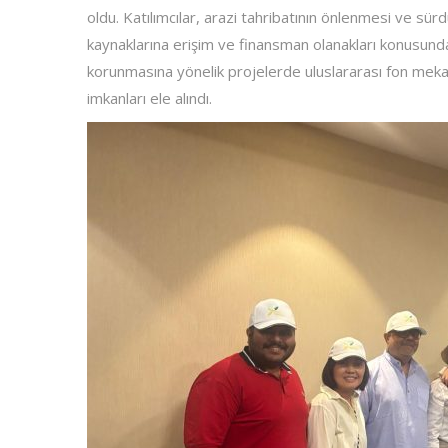
oldu. Katılımcılar, arazi tahribatının önlenmesi ve sürd
kaynaklarına erişim ve finansman olanakları konusunda
korunmasına yönelik projelerde uluslararası fon mekaniz
imkanları ele alındı.