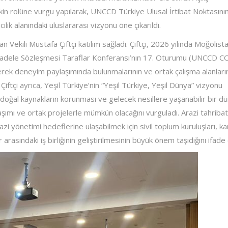
in rolüne vurgu yapılarak, UNCCD Türkiye Ulusal İrtibat Noktasını
lık alanındaki uluslararası vizyonu öne çıkarıldı.
 Vekili Mustafa Çiftçi katılım sağladı. Çiftçi, 2026 yılında Moğolist
 Mücadele Sözleşmesi Taraflar Konferansı’nın 17. Oturumu (UNCCD 
lerek deneyim paylaşımında bulunmalarının ve ortak çalışma alanları
iftçi ayrıca, Yeşil Türkiye’nin “Yeşil Türkiye, Yeşil Dünya” vizyonu
 doğal kaynakların korunması ve gelecek nesillere yaşanabilir bir d
aylaşımı ve ortak projelerle mümkün olacağını vurguladı. Arazi tahribat
i yönetimi hedeflerine ulaşabilmek için sivil toplum kuruluşları, k
rasındaki iş birliğinin geliştirilmesinin büyük önem taşıdığını ifade 