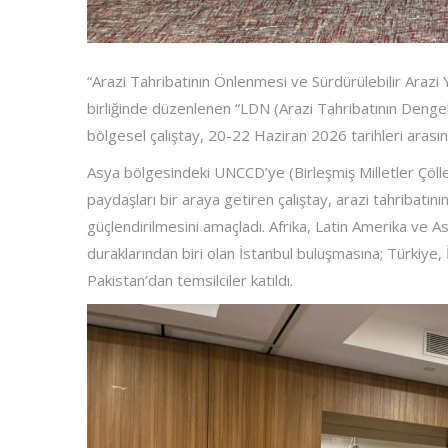
“Arazi Tahribatının Önlenmesi ve Sürdürülebilir Araz
birliğinde düzenlenen “LDN (Arazi Tahribatının Dengelenm
bölgesel çalıştay, 20-22 Haziran 2026 tarihleri arasınd
Asya bölgesindeki UNCCD’ye (Birleşmiş Milletler Çölleş
paydaşları bir araya getiren çalıştay, arazi tahribatı
güçlendirilmesini amaçladı. Afrika, Latin Amerika ve A
duraklarından biri olan İstanbul buluşmasına; Türkiye,
Pakistan’dan temsilciler katıldı.