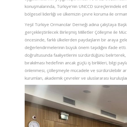
konuşmalarında, Türkiye’nin UNCCD süreçlerindeki etk
bölgesel liderliği ve ülkemizin çevre koruma ile ormancı
Yeşil Türkiye Ormancılar Derneği adına çalıştaya Başkan
gerçekleştirilecek Birleşmiş Milletler Çölleşme ile
öncesinde, farklı ülkelerden paydaşların bir araya ge
değerlendirmelerinin büyük önem taşıdığını ifade etti. Ç
doğrultusunda faaliyetlerini sürdürdüğünü belirterek,
bırakılması hedefinin ancak güçlü iş birlikleri, bilgi p
önlenmesi, çölleşmeyle mücadele ve sürdürülebilir araz
kurumları, akademik çevreler ve uluslararası kuruluşlar a