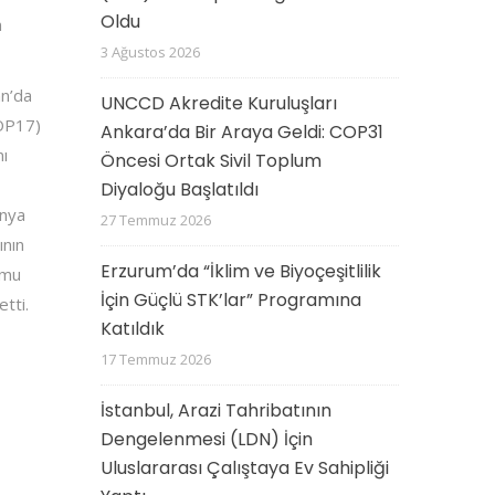
Oldu
n
3 Ağustos 2026
an’da
UNCCD Akredite Kuruluşları
COP17)
Ankara’da Bir Araya Geldi: COP31
nı
Öncesi Ortak Sivil Toplum
Diyaloğu Başlatıldı
ünya
27 Temmuz 2026
ının
Erzurum’da “İklim ve Biyoçeşitlilik
amu
İçin Güçlü STK’lar” Programına
etti.
Katıldık
17 Temmuz 2026
İstanbul, Arazi Tahribatının
Dengelenmesi (LDN) İçin
Uluslararası Çalıştaya Ev Sahipliği