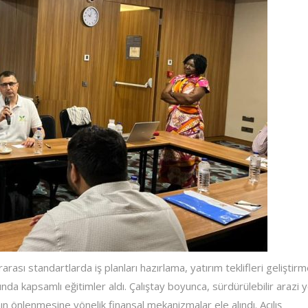
ası standartlarda iş planları hazırlama, yatırım teklifleri geliştir
nda kapsamlı eğitimler aldı. Çalıştay boyunca, sürdürülebilir arazi 
ın önlenmesine yönelik finansal mekanizmalar ele alındı. Açılış