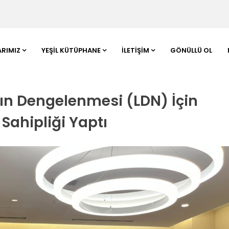
ARIMIZ
YEŞIL KÜTÜPHANE
İLETIŞIM
GÖNÜLLÜ OL
nın Dengelenmesi (LDN) İçin
 Sahipliği Yaptı