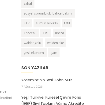
sahaf
sosyal sorumluluk; bahçe bakımı
STK
sürdürülebilirlik
tatil
Thoreau
TRT
unccd
waldengölü
waldenlake
yeşil ekonomi
çam
SON YAZILAR
Yosemite’nin Sesi: John Muir
7 Ağustos 2026
me ve
Yeşil Türkiye, Küresel Çevre Fonu
yönetimi
(GEF) Sivil Toplum Ağı’na Akredite