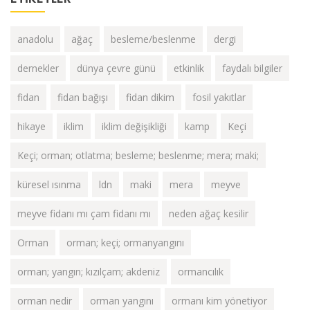
anadolu
ağaç
besleme/beslenme
dergi
dernekler
dünya çevre günü
etkinlik
faydalı bilgiler
fidan
fidan bağışı
fidan dikim
fosil yakıtlar
hikaye
iklim
iklim değişikliği
kamp
Keçi
Keçi; orman; otlatma; besleme; beslenme; mera; maki;
küresel ısınma
ldn
maki
mera
meyve
meyve fidanı mı çam fidanı mı
neden ağaç kesilir
Orman
orman; keçi; ormanyangını
orman; yangın; kızılçam; akdeniz
ormancılık
orman nedir
orman yangını
ormanı kim yönetiyor