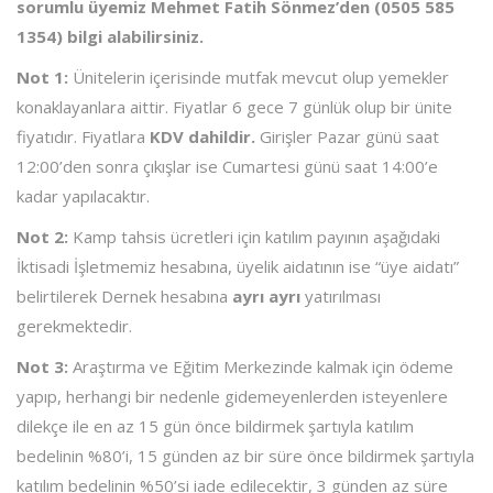
sorumlu üyemiz Mehmet Fatih Sönmez’den (0505 585
1354) bilgi alabilirsiniz.
Not 1:
Ünitelerin içerisinde mutfak mevcut olup yemekler
konaklayanlara aittir. Fiyatlar 6 gece 7 günlük olup bir ünite
fiyatıdır. Fiyatlara
KDV
dahildir.
Girişler Pazar günü saat
12:00’den sonra çıkışlar ise Cumartesi günü saat 14:00’e
kadar yapılacaktır.
Not 2:
Kamp tahsis ücretleri için katılım payının aşağıdaki
İktisadi İşletmemiz hesabına, üyelik aidatının ise “üye aidatı”
belirtilerek Dernek hesabına
ayrı ayrı
yatırılması
gerekmektedir.
Not 3:
Araştırma ve Eğitim Merkezinde kalmak için ödeme
yapıp, herhangi bir nedenle gidemeyenlerden isteyenlere
dilekçe ile en az 15 gün önce bildirmek şartıyla katılım
bedelinin %80’i, 15 günden az bir süre önce bildirmek şartıyla
katılım bedelinin %50’si iade edilecektir, 3 günden az süre