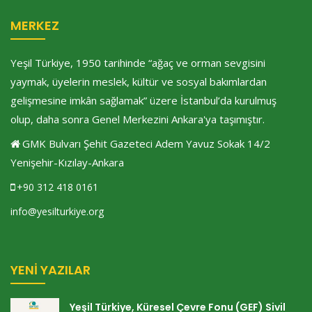
MERKEZ
Yeşil Türkiye, 1950 tarihinde “ağaç ve orman sevgisini
yaymak, üyelerin meslek, kültür ve sosyal bakımlardan
gelişmesine imkân sağlamak” üzere İstanbul’da kurulmuş
olup, daha sonra Genel Merkezini Ankara'ya taşımıştır.
GMK Bulvarı Şehit Gazeteci Adem Yavuz Sokak 14/2
Yenişehir-Kızılay-Ankara
+90 312 418 0161
info@yesilturkiye.org
YENI YAZILAR
Yeşil Türkiye, Küresel Çevre Fonu (GEF) Sivil