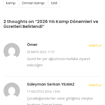
kamp
Orman kampı
tatil
2 thoughts on “2026 Yılı Kamp Dönemleri ve
Ücretleri Belirlendi”
Ömer
YANITLA
29 MAYIS 2023, 11:51
Güzel bir yer ağustosta mutlaka ziyaret
edeceğim
Süleyman Serkan YILMAZ
YANITLA
17 AĞUSTOS 2024, 13:06
Çocukluğumda her sene gittiğimiz meşhur
İncekum Orman kampı