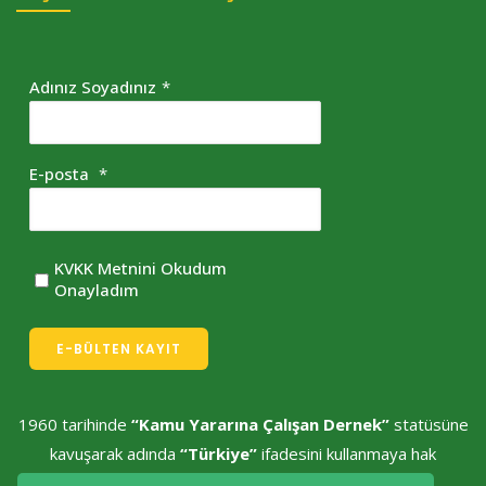
Adınız Soyadınız
*
E-posta
*
KVKK Metnini Okudum
Onayladım
E-BÜLTEN KAYIT
1960 tarihinde
“Kamu Yararına Çalışan Dernek”
statüsüne
kavuşarak adında
“Türkiye”
ifadesini kullanmaya hak
kazanmıştır.