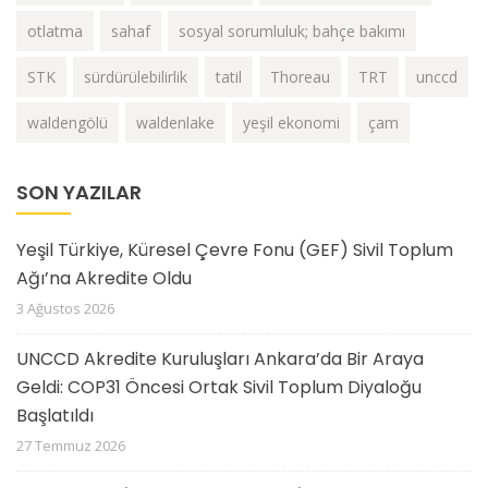
otlatma
sahaf
sosyal sorumluluk; bahçe bakımı
STK
sürdürülebilirlik
tatil
Thoreau
TRT
unccd
waldengölü
waldenlake
yeşil ekonomi
çam
SON YAZILAR
Yeşil Türkiye, Küresel Çevre Fonu (GEF) Sivil Toplum
Ağı’na Akredite Oldu
3 Ağustos 2026
UNCCD Akredite Kuruluşları Ankara’da Bir Araya
Geldi: COP31 Öncesi Ortak Sivil Toplum Diyaloğu
Başlatıldı
27 Temmuz 2026