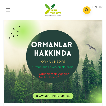
EN
TR