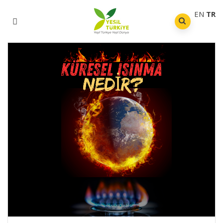
EN
TR