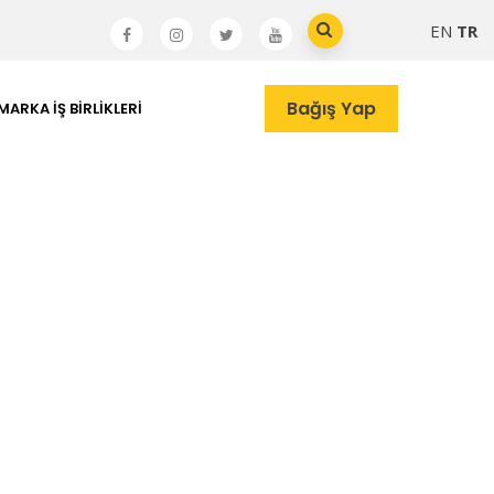
EN
TR
Bağış Yap
MARKA İŞ BIRLIKLERI