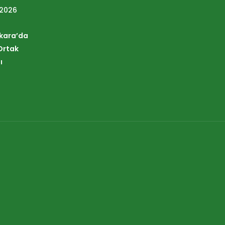
 2026
nkara’da
Ortak
ı