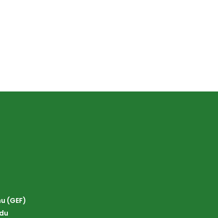
nu (GEF)
ldu