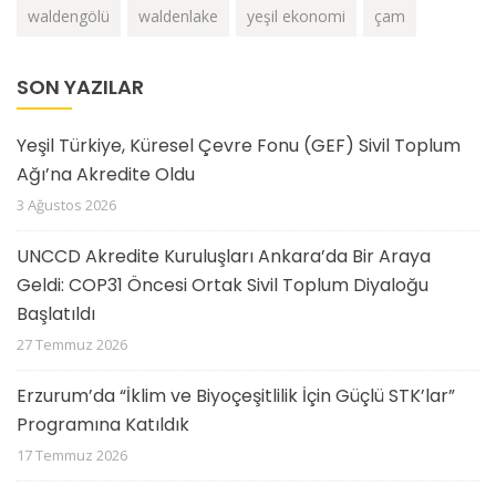
waldengölü
waldenlake
yeşil ekonomi
çam
SON YAZILAR
Yeşil Türkiye, Küresel Çevre Fonu (GEF) Sivil Toplum
Ağı’na Akredite Oldu
3 Ağustos 2026
UNCCD Akredite Kuruluşları Ankara’da Bir Araya
Geldi: COP31 Öncesi Ortak Sivil Toplum Diyaloğu
Başlatıldı
27 Temmuz 2026
Erzurum’da “İklim ve Biyoçeşitlilik İçin Güçlü STK’lar”
Programına Katıldık
17 Temmuz 2026