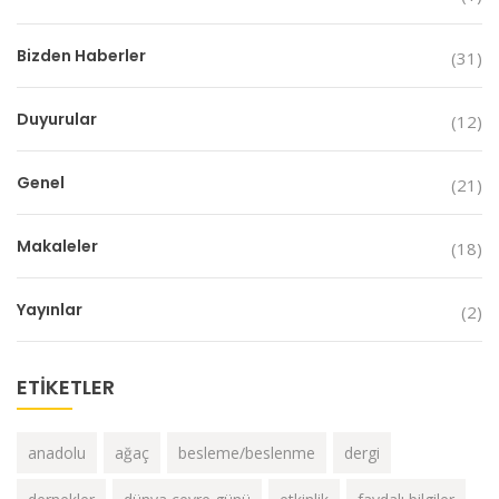
Bizden Haberler
(31)
Duyurular
(12)
Genel
(21)
Makaleler
(18)
Yayınlar
(2)
ETIKETLER
anadolu
ağaç
besleme/beslenme
dergi