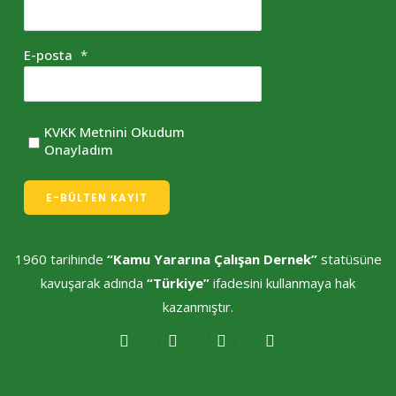
E-posta
*
KVKK Metnini Okudum
Onayladım
E-BÜLTEN KAYIT
1960 tarihinde
“Kamu Yararına Çalışan Dernek”
statüsüne
kavuşarak adında
“Türkiye”
ifadesini kullanmaya hak
kazanmıştır.