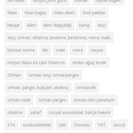
dernekler
dünya çevre günü
etkinlik
faydalı bilgiler
fidan
fidan bağışı
fidan dikim
fosil yakıtlar
hikaye
iklim
iklim değişikliği
kamp
Keçi
Keçi; orman; otlatma; besleme; beslenme; mera; maki;
küresel ısınma
ldn
maki
mera
meyve
meyve fidanı mı çam fidanı mı
neden ağaç kesilir
Orman
orman; keçi; ormanyangını
orman; yangın; kızılçam; akdeniz
ormancılık
orman nedir
orman yangını
ormanı kim yönetiyor
otlatma
sahaf
sosyal sorumluluk; bahçe bakımı
STK
sürdürülebilirlik
tatil
Thoreau
TRT
unccd