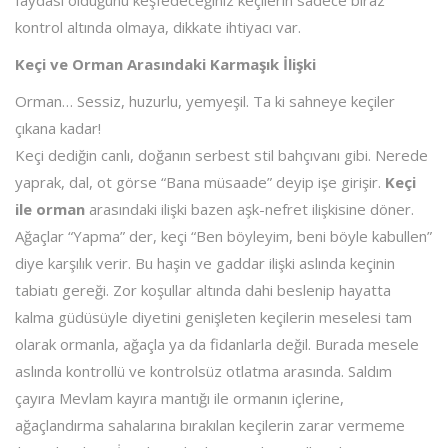
faydası olduğunu keşfedeceğiniz keçilerin sadece biraz
kontrol altında olmaya, dikkate ihtiyacı var.
Keçi ve Orman Arasındaki Karmaşık İlişki
Orman… Sessiz, huzurlu, yemyeşil. Ta ki sahneye keçiler
çıkana kadar!
Keçi dediğin canlı, doğanın serbest stil bahçıvanı gibi. Nerede
yaprak, dal, ot görse “Bana müsaade” deyip işe girişir.
Keçi
ile orman
arasındaki ilişki bazen aşk-nefret ilişkisine döner.
Ağaçlar “Yapma” der, keçi “Ben böyleyim, beni böyle kabullen”
diye karşılık verir. Bu haşin ve gaddar ilişki aslında keçinin
tabiatı gereği. Zor koşullar altında dahi beslenip hayatta
kalma güdüsüyle diyetini genişleten keçilerin meselesi tam
olarak ormanla, ağaçla ya da fidanlarla değil. Burada mesele
aslında kontrollü ve kontrolsüz otlatma arasında. Saldım
çayıra Mevlam kayıra mantığı ile ormanın içlerine,
ağaçlandırma sahalarına bırakılan keçilerin zarar vermeme