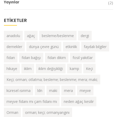
Yayınlar
(2)
ETIKETLER
anadolu
ağaç
besleme/beslenme
dergi
dernekler
dünya çevre günü
etkinlik
faydalı bilgiler
fidan
fidan bağışı
fidan dikim
fosil yakıtlar
hikaye
iklim
iklim değişikliği
kamp
Keçi
Keçi; orman; otlatma; besleme; beslenme; mera; maki;
küresel ısınma
ldn
maki
mera
meyve
meyve fidanı mı çam fidanı mı
neden ağaç kesilir
Orman
orman; keçi; ormanyangını