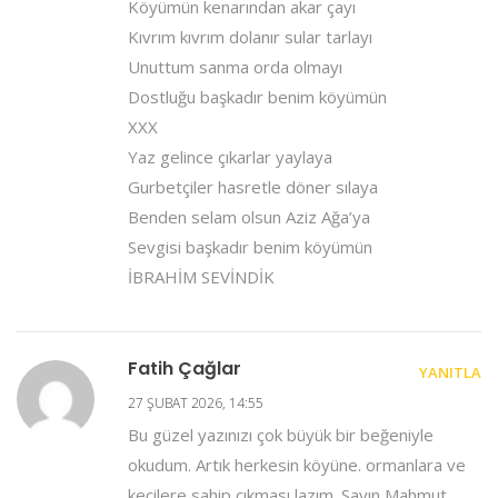
Köyümün kenarından akar çayı
Kıvrım kıvrım dolanır sular tarlayı
Unuttum sanma orda olmayı
Dostluğu başkadır benim köyümün
XXX
Yaz gelince çıkarlar yaylaya
Gurbetçiler hasretle döner sılaya
Benden selam olsun Aziz Ağa’ya
Sevgisi başkadır benim köyümün
İBRAHİM SEVİNDİK
Fatih Çağlar
YANITLA
27 ŞUBAT 2026, 14:55
Bu güzel yazınızı çok büyük bir beğeniyle
okudum. Artık herkesin köyüne. ormanlara ve
keçilere sahip çıkması lazım. Sayın Mahmut