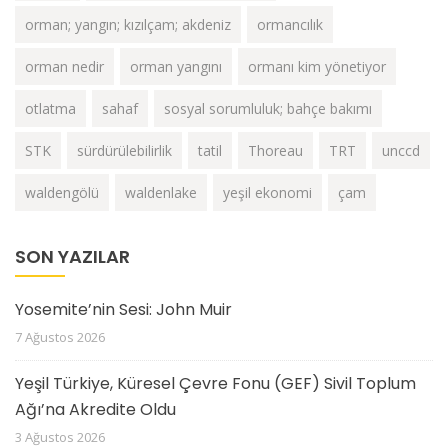
orman; yangın; kızılçam; akdeniz
ormancılık
orman nedir
orman yangını
ormanı kim yönetiyor
otlatma
sahaf
sosyal sorumluluk; bahçe bakımı
STK
sürdürülebilirlik
tatil
Thoreau
TRT
unccd
waldengölü
waldenlake
yeşil ekonomi
çam
SON YAZILAR
Yosemite’nin Sesi: John Muir
7 Ağustos 2026
Yeşil Türkiye, Küresel Çevre Fonu (GEF) Sivil Toplum
Ağı’na Akredite Oldu
3 Ağustos 2026