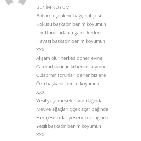
BENİM KÖYÜM
Baharda şenlenir bağı, bahçesi
Kokusu başkadır benim köyümün
Unutturur adama gamı, kederi
Havası başkadır benim köyümün
XXX
Akşam olur herkes döner evine
Can kurban inan ki benim köyüme
Gülabi’nin torunları derler bizlere
Özü başkadır benim köyümün
XXX
Yeşil yeşil meşeleri var dağında
Meyve ağaçları çiçek açar bağında
Her çeşit otlar yeşerir toprağında
Yeşili başkadır benim köyümün
XXX