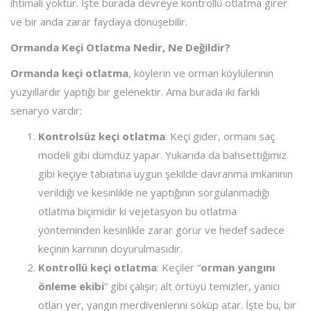
ihtimali yoktur. İşte burada devreye kontrollü otlatma girer
ve bir anda zarar faydaya dönüşebilir.
Ormanda Keçi Otlatma Nedir, Ne Değildir?
Ormanda keçi otlatma
, köylerin ve orman köylülerinin
yüzyıllardır yaptığı bir gelenektir. Ama burada iki farklı
senaryo vardır:
Kontrolsüz keçi otlatma
: Keçi gider, ormanı saç
modeli gibi dümdüz yapar. Yukarıda da bahsettiğimiz
gibi keçiye tabiatına uygun şekilde davranma imkanının
verildiği ve kesinlikle ne yaptığının sorgulanmadığı
otlatma biçimidir ki vejetasyon bu otlatma
yönteminden kesinlikle zarar görür ve hedef sadece
keçinin karnının doyurulmasıdır.
Kontrollü keçi otlatma
: Keçiler “
orman yangını
önleme ekibi
” gibi çalışır; alt örtüyü temizler, yanıcı
otları yer, yangın merdivenlerini söküp atar. İşte bu, bir