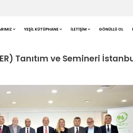
ARIMIZ
YEŞIL KÜTÜPHANE
İLETIŞIM
GÖNÜLLÜ OL
R) Tanıtım ve Semineri İstanb