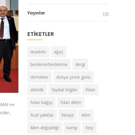
Yayınlar
(2)
ETIKETLER
anadolu
ağaç
besleme/beslenme
dergi
dernekler
dünya çevre günü
etkinlik
faydalı bilgiler
fidan
fidan bağışı
fidan dikim
UMAN ve
ciler,
fosil yakıtlar
hikaye
iklim
iklim değişikliği
kamp
Keçi