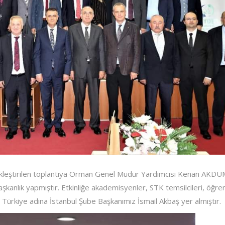
ekleştirilen toplantıya Orman Genel Müdür Yardımcısı Kenan AKD
nlık yapmıştır. Etkinliğe akademisyenler, STK temsilcileri, öğren
il Türkiye adına İstanbul Şube Başkanımız İsmail Akbaş yer almıştır.