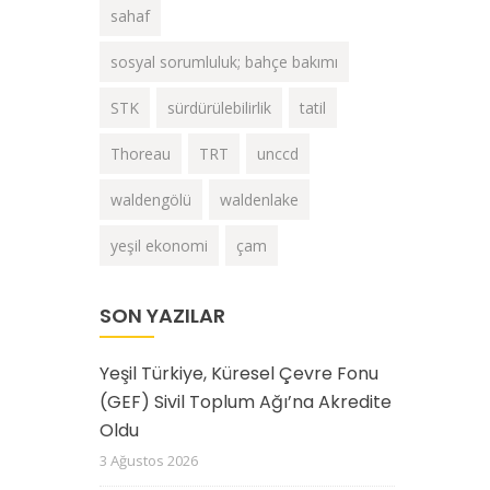
sahaf
sosyal sorumluluk; bahçe bakımı
STK
sürdürülebilirlik
tatil
Thoreau
TRT
unccd
waldengölü
waldenlake
yeşil ekonomi
çam
SON YAZILAR
Yeşil Türkiye, Küresel Çevre Fonu
(GEF) Sivil Toplum Ağı’na Akredite
Oldu
3 Ağustos 2026