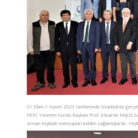
31 Ekim-1 Kasım 2023 tarihlerinde İstanbul’da gerç
PEFC Yönetim Kurulu Başkanı Prof. Eduardo RAJOS başka
orman teşkilatı mensupları katılım sağlamışlardır. Yeş