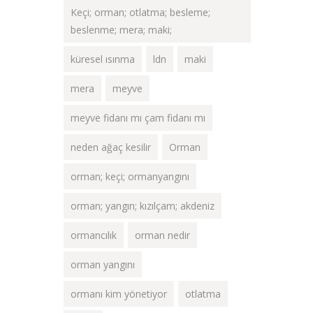
Keçi; orman; otlatma; besleme;
beslenme; mera; maki;
küresel ısınma
ldn
maki
mera
meyve
meyve fidanı mı çam fidanı mı
neden ağaç kesilir
Orman
orman; keçi; ormanyangını
orman; yangın; kızılçam; akdeniz
ormancılık
orman nedir
orman yangını
ormanı kim yönetiyor
otlatma