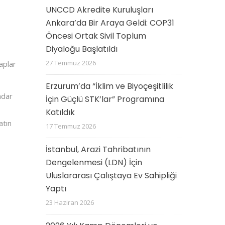
UNCCD Akredite Kuruluşları
Ankara’da Bir Araya Geldi: COP31
Öncesi Ortak Sivil Toplum
Diyaloğu Başlatıldı
27 Temmuz 2026
aplar
Erzurum’da “İklim ve Biyoçeşitlilik
adar
İçin Güçlü STK’lar” Programına
Katıldık
atın
17 Temmuz 2026
İstanbul, Arazi Tahribatının
Dengelenmesi (LDN) İçin
Uluslararası Çalıştaya Ev Sahipliği
Yaptı
23 Haziran 2026