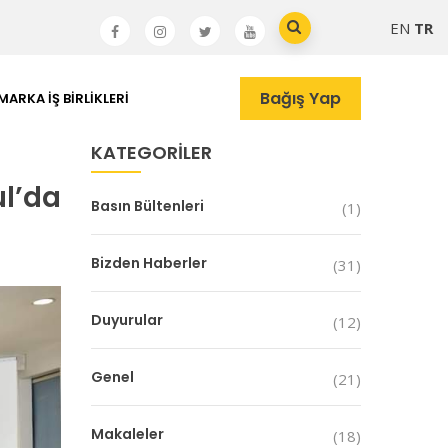
EN
TR
Bağış Yap
MARKA İŞ BIRLIKLERI
KATEGORILER
ul’da
Basın Bültenleri
(1)
Bizden Haberler
(31)
Duyurular
(12)
Genel
(21)
Makaleler
(18)