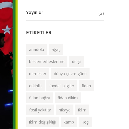
Yayınlar
(2)
ETIKETLER
anadolu
ağaç
besleme/beslenme
dergi
dernekler
dünya çevre günü
etkinlik
faydalı bilgiler
fidan
fidan bağışı
fidan dikim
fosil yakıtlar
hikaye
iklim
iklim değişikliği
kamp
Keçi