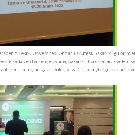
adeniz Teknik Üniversitesi Orman Fakültesi, Bakanlık ilgili birimleri
enmesine katkı verdiği sempozyuma; bakanlar, bürokratlar, akademisy
arihçiler, sanatçılar, gazeteciler, yazarlar, konuyla ilgili uzmanlar v