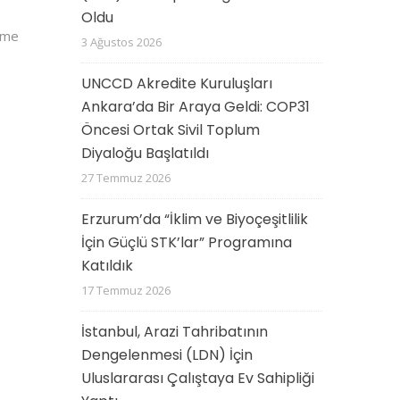
Oldu
irme
3 Ağustos 2026
UNCCD Akredite Kuruluşları
Ankara’da Bir Araya Geldi: COP31
Öncesi Ortak Sivil Toplum
Diyaloğu Başlatıldı
27 Temmuz 2026
Erzurum’da “İklim ve Biyoçeşitlilik
İçin Güçlü STK’lar” Programına
Katıldık
17 Temmuz 2026
İstanbul, Arazi Tahribatının
Dengelenmesi (LDN) İçin
Uluslararası Çalıştaya Ev Sahipliği