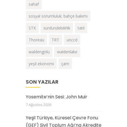
sahaf
sosyal sorumluluk; bahçe bakımı
STK
sürdürülebilirlik
tatil
Thoreau
TRT
unccd
waldengölü
waldenlake
yeşil ekonomi
çam
SON YAZILAR
Yosemite’nin Sesi: John Muir
7 Ağustos 2026
Yeşil Türkiye, Küresel Çevre Fonu
(GEF) Sivil Toplum Ağı’na Akredite