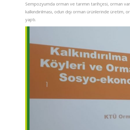
Sempozyumda orman ve tarımın tarihçesi, orman varlı
kalkındırılması, odun dışı orman ürünlerinde üretim, orm
yaptı.