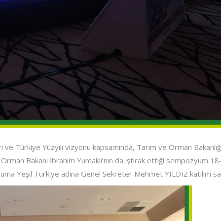
leri ve Türkiye Yüzyılı vizyonu kapsamında, Tarım ve Orman Bakanlığı
ve Orman Bakanı İbrahim Yumaklı’nın da iştirak ettiği sempozyum 18-
yuma Yeşil Türkiye adına Genel Sekreter Mehmet YILDIZ katılım sağ