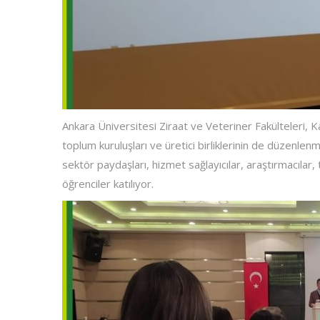
Ankara Üniversitesi Ziraat ve Veteriner Fakülteleri, Kar
toplum kuruluşları ve üretici birliklerinin de düzenl
sektör paydaşları, hizmet sağlayıcılar, araştırmacılar, t
öğrenciler katılıyor.