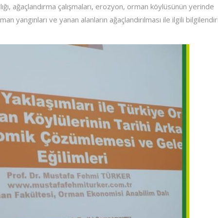
ğı, ağaçlandırma çalışmaları, erozyon, orman köylüsünün yerinde
an yangınları ve yanan alanların ağaçlandırılması ile ilgili bilgilend