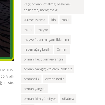
Keçi; orman; otlatma; besleme;
beslenme; mera; maki;
küresel ısınma
ldn
maki
mera
meyve
meyve fidanı mı çam fidanı mı
neden ağaç kesilir
Orman
orman; keçi; ormanyangını
orman; yangın; kızılçam; akdeniz
 ile Türk
20 Aralık
ormancılık
orman nedir
lamıştır.
orman yangını
ormanı kim yönetiyor
otlatma