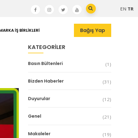
EN
TR
Bağış Yap
MARKA İŞ BIRLIKLERI
KATEGORILER
Basın Bültenleri
(1)
Bizden Haberler
(31)
Duyurular
(12)
Genel
(21)
Makaleler
(19)