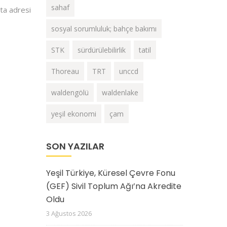
sahaf
sta adresi
sosyal sorumluluk; bahçe bakımı
STK
sürdürülebilirlik
tatil
Thoreau
TRT
unccd
waldengölü
waldenlake
yeşil ekonomi
çam
SON YAZILAR
Yeşil Türkiye, Küresel Çevre Fonu
(GEF) Sivil Toplum Ağı’na Akredite
Oldu
3 Ağustos 2026