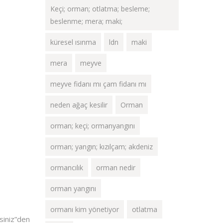
Keçi; orman; otlatma; besleme;
beslenme; mera; maki;
küresel ısınma
ldn
maki
mera
meyve
meyve fidanı mı çam fidanı mı
neden ağaç kesilir
Orman
orman; keçi; ormanyangını
orman; yangın; kızılçam; akdeniz
ormancılık
orman nedir
orman yangını
ormanı kim yönetiyor
otlatma
siniz”den