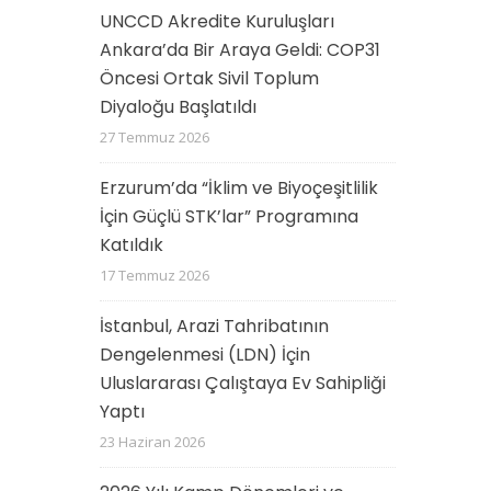
UNCCD Akredite Kuruluşları
Ankara’da Bir Araya Geldi: COP31
Öncesi Ortak Sivil Toplum
Diyaloğu Başlatıldı
27 Temmuz 2026
Erzurum’da “İklim ve Biyoçeşitlilik
İçin Güçlü STK’lar” Programına
Katıldık
17 Temmuz 2026
İstanbul, Arazi Tahribatının
Dengelenmesi (LDN) İçin
Uluslararası Çalıştaya Ev Sahipliği
Yaptı
23 Haziran 2026