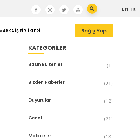
EN
TR
Bağış Yap
MARKA İŞ BIRLIKLERI
KATEGORILER
Basın Bültenleri
(1)
Bizden Haberler
(31)
Duyurular
(12)
Genel
(21)
Makaleler
(18)