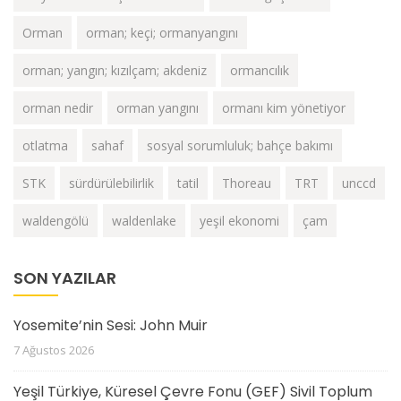
Orman
orman; keçi; ormanyangını
orman; yangın; kızılçam; akdeniz
ormancılık
orman nedir
orman yangını
ormanı kim yönetiyor
otlatma
sahaf
sosyal sorumluluk; bahçe bakımı
STK
sürdürülebilirlik
tatil
Thoreau
TRT
unccd
waldengölü
waldenlake
yeşil ekonomi
çam
SON YAZILAR
Yosemite’nin Sesi: John Muir
7 Ağustos 2026
Yeşil Türkiye, Küresel Çevre Fonu (GEF) Sivil Toplum