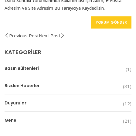
Daha Sonraki Yorumlarımda Kullanılması Için Adım, E-Posta
Adresim Ve Site Adresim Bu Tarayıcıya Kaydedilsin.
Previous Post
Next Post
KATEGORILER
Basın Bültenleri
(1)
Bizden Haberler
(31)
Duyurular
(12)
Genel
(21)