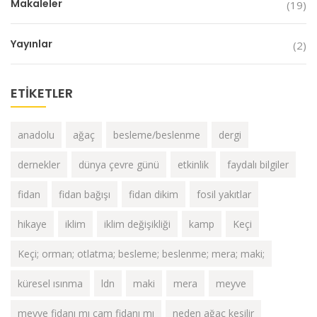
Makaleler
(19)
Yayınlar
(2)
ETIKETLER
anadolu
ağaç
besleme/beslenme
dergi
dernekler
dünya çevre günü
etkinlik
faydalı bilgiler
fidan
fidan bağışı
fidan dikim
fosil yakıtlar
hikaye
iklim
iklim değişikliği
kamp
Keçi
Keçi; orman; otlatma; besleme; beslenme; mera; maki;
küresel ısınma
ldn
maki
mera
meyve
meyve fidanı mı çam fidanı mı
neden ağaç kesilir