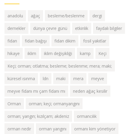
anadolu
ağaç
besleme/beslenme
dergi
dernekler
dünya çevre günü
etkinlik
faydalı bilgiler
fidan
fidan bağışı
fidan dikim
fosil yakıtlar
hikaye
iklim
iklim değişikliği
kamp
Keçi
Keçi; orman; otlatma; besleme; beslenme; mera; maki;
küresel ısınma
ldn
maki
mera
meyve
meyve fidanı mı çam fidanı mı
neden ağaç kesilir
Orman
orman; keçi; ormanyangını
orman; yangın; kızılçam; akdeniz
ormancılık
orman nedir
orman yangını
ormanı kim yönetiyor