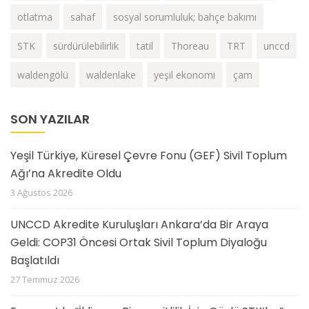
otlatma
sahaf
sosyal sorumluluk; bahçe bakımı
STK
sürdürülebilirlik
tatil
Thoreau
TRT
unccd
waldengölü
waldenlake
yeşil ekonomi
çam
SON YAZILAR
Yeşil Türkiye, Küresel Çevre Fonu (GEF) Sivil Toplum
Ağı’na Akredite Oldu
3 Ağustos 2026
UNCCD Akredite Kuruluşları Ankara’da Bir Araya
Geldi: COP31 Öncesi Ortak Sivil Toplum Diyaloğu
Başlatıldı
27 Temmuz 2026