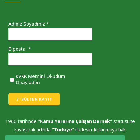
Adınız Soyadınız
*
E-posta
*
KVKK Metnini Okudum
Onayladım
E-BÜLTEN KAYIT
1960 tarihinde
“Kamu Yararına Çalışan Dernek”
statüsüne
kavuşarak adında
“Türkiye”
ifadesini kullanmaya hak
kazanmıştır.