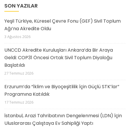
SON YAZILAR
Yeşil Türkiye, Küresel Çevre Fonu (GEF) Sivil Toplum
Ağı’na Akredite Oldu
3 Ağustos 2026
UNCCD Akredite Kuruluşları Ankara’da Bir Araya
Geldi: COP31 Öncesi Ortak Sivil Toplum Diyaloğu
Başlatıldı
27 Temmuz 2026
Erzurum’da “İklim ve Biyoçeşitlilik İçin Güçlü STK’lar”
Programına Katıldık
17 Temmuz 2026
İstanbul, Arazi Tahribatının Dengelenmesi (LDN) İçin
Uluslararası Çalıştaya Ev Sahipliği Yaptı