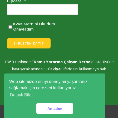
E-posta
*
KVKK Metnini Okudum
Onayladım
E-BÜLTEN KAYIT
1960 tarihinde
“Kamu Yararına Çalışan Dernek”
statüsüne
kavuşarak adında
“Türkiye”
ifadesini kullanmaya hak
kazanmıştır.
Web sitemizde en iyi deneyimi yaşamanızı
sağlamak için çerezleri kullanıyoruz.
Detaylı Bilgi
Anladım
Yeşil Türkiye © Tüm hakları saklıdır.