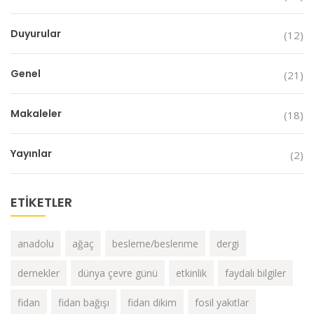
Duyurular
(12)
Genel
(21)
Makaleler
(18)
Yayınlar
(2)
ETIKETLER
anadolu
ağaç
besleme/beslenme
dergi
dernekler
dünya çevre günü
etkinlik
faydalı bilgiler
fidan
fidan bağışı
fidan dikim
fosil yakıtlar