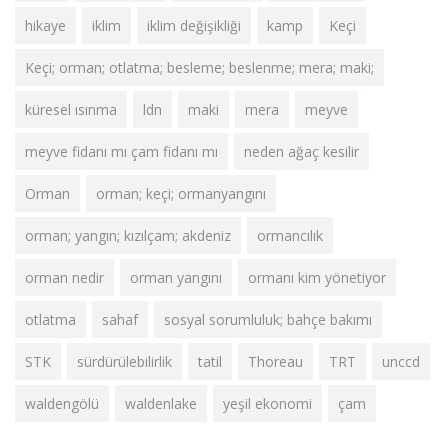
hikaye
iklim
iklim değişikliği
kamp
Keçi
Keçi; orman; otlatma; besleme; beslenme; mera; maki;
küresel ısınma
ldn
maki
mera
meyve
meyve fidanı mı çam fidanı mı
neden ağaç kesilir
Orman
orman; keçi; ormanyangını
orman; yangın; kızılçam; akdeniz
ormancılık
orman nedir
orman yangını
ormanı kim yönetiyor
otlatma
sahaf
sosyal sorumluluk; bahçe bakımı
STK
sürdürülebilirlik
tatil
Thoreau
TRT
unccd
waldengölü
waldenlake
yeşil ekonomi
çam