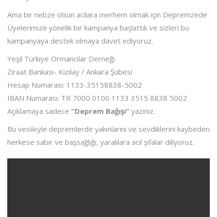
Ama bir nebze olsun acılara merhem olmak için Depremzede
Üyelerimize yönelik bir kampanya başlattık ve sizleri bu
kampanyaya destek olmaya davet ediyoruz.
Yeşil Türkiye Ormancılar Derneği
Ziraat Bankası- Kızılay / Ankara Şubesi
Hesap Numarası: 1133-35158838-5002
IBAN Numarası: TR 7000 0100 1133 3515 8838 5002
Açıklamaya sadece
“Deprem Bağışı”
yazınız.
Bu vesileyle depremlerde yakınlarını ve sevdiklerini kaybeden
herkese sabır ve başsağlığı, yaralılara acil şifalar diliyoruz.