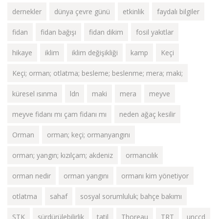
dernekler
dünya çevre günü
etkinlik
faydalı bilgiler
fidan
fidan bağışı
fidan dikim
fosil yakıtlar
hikaye
iklim
iklim değişikliği
kamp
Keçi
Keçi; orman; otlatma; besleme; beslenme; mera; maki;
küresel ısınma
ldn
maki
mera
meyve
meyve fidanı mı çam fidanı mı
neden ağaç kesilir
Orman
orman; keçi; ormanyangını
orman; yangın; kızılçam; akdeniz
ormancılık
orman nedir
orman yangını
ormanı kim yönetiyor
otlatma
sahaf
sosyal sorumluluk; bahçe bakımı
STK
sürdürülebilirlik
tatil
Thoreau
TRT
unccd