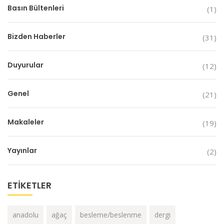
Basın Bültenleri
(1)
Bizden Haberler
(31)
Duyurular
(12)
Genel
(21)
Makaleler
(19)
Yayınlar
(2)
ETIKETLER
anadolu
ağaç
besleme/beslenme
dergi