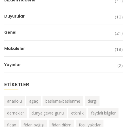
(31)
Duyurular
(12)
Genel
(21)
Makaleler
(18)
Yayınlar
(2)
ETIKETLER
anadolu
ağaç
besleme/beslenme
dergi
dernekler
dünya çevre günü
etkinlik
faydalı bilgiler
fidan
fidan bağışı
fidan dikim
fosil yakıtlar