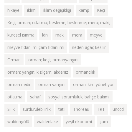
hikaye
iklim
iklim değişikliği
kamp
Keçi
Keçi; orman; otlatma; besleme; beslenme; mera; maki;
küresel ısınma
ldn
maki
mera
meyve
meyve fidanı mı çam fidanı mı
neden ağaç kesilir
Orman
orman; keçi; ormanyangını
orman; yangın; kızılçam; akdeniz
ormancılık
orman nedir
orman yangını
ormanı kim yönetiyor
otlatma
sahaf
sosyal sorumluluk; bahçe bakımı
STK
sürdürülebilirlik
tatil
Thoreau
TRT
unccd
waldengölü
waldenlake
yeşil ekonomi
çam