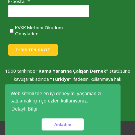
E-posta
*
KVKK Metnini Okudum
Onayladım
E-BÜLTEN KAYIT
1960 tarihinde
“Kamu Yararına Çalışan Dernek”
statüsüne
kavuşarak adında
“Türkiye”
ifadesini kullanmaya hak
kazanmıştır.
Web sitemizde en iyi deneyimi yaşamanızı
sağlamak için çerezleri kullanıyoruz.
Detaylı Bilgi
Anladım
Yeşil Türkiye © Tüm hakları saklıdır.