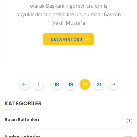
olarak Başkanlık görevi icra etmiş
büyüklerimizde etkinlikte unutulmadı. Başkan
Vekili Mustafa
DEVAMINI OKU
1
...
18
19
20
21
KATEGORILER
Basın Bültenleri
(1)
Bizden Haberler