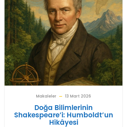
Makaleler
13 Mart 2026
Doğa Bilimlerinin
Shakespeare’i: Humboldt’un
Hikâyesi