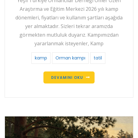
Yeşil Türkiye Ormancılar Derneği Ömer Özen
Araştırma ve Eğitim Merkezi 2026 yılı kamp
dönemleri, fiyatları ve kullanım şartları aşağıda
yer almaktadır. Sizleri tekrar aramızda
görmekten mutluluk duyarız. Kampımızdan
yararlanmak isteyenler, Kamp
kamp
Orman kampı
tatil
DEVAMINI OKU