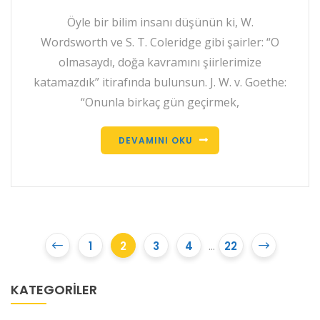
Öyle bir bilim insanı düşünün ki, W.
Wordsworth ve S. T. Coleridge gibi şairler: “O
olmasaydı, doğa kavramını şiirlerimize
katamazdık” itirafında bulunsun. J. W. v. Goethe:
“Onunla birkaç gün geçirmek,
DEVAMINI OKU
1
2
3
4
...
22
KATEGORILER