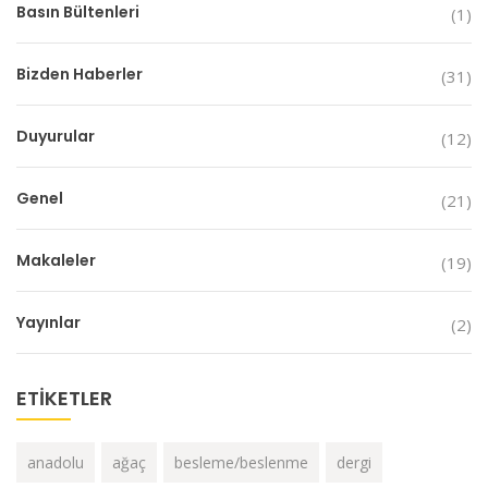
Basın Bültenleri
(1)
Bizden Haberler
(31)
Duyurular
(12)
Genel
(21)
Makaleler
(19)
Yayınlar
(2)
ETIKETLER
anadolu
ağaç
besleme/beslenme
dergi