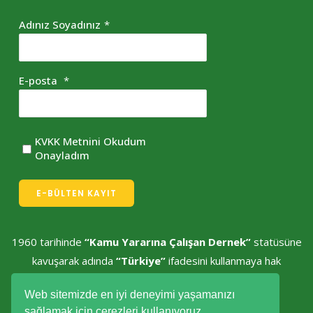
Adınız Soyadınız
*
E-posta
*
KVKK Metnini Okudum
Onayladım
E-BÜLTEN KAYIT
1960 tarihinde
“Kamu Yararına Çalışan Dernek”
statüsüne
kavuşarak adında
“Türkiye”
ifadesini kullanmaya hak
kazanmıştır.
Web sitemizde en iyi deneyimi yaşamanızı
sağlamak için çerezleri kullanıyoruz.