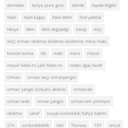
dernekler
dünya çevre günü
etkinlik
faydalı bilgiler
fidan
fidan bağışı
fidan dikim
fosil yakıtlar
hikaye
iklim
iklim değişikliği
kamp
Keçi
Keçi; orman; otlatma; besleme; beslenme; mera; maki;
küresel ısınma
ldn
maki
mera
meyve
meyve fidanı mı çam fidanı mı
neden ağaç kesilir
Orman
orman; keçi; ormanyangını
orman; yangın; kızılçam; akdeniz
ormancılık
orman nedir
orman yangını
ormanı kim yönetiyor
otlatma
sahaf
sosyal sorumluluk; bahçe bakımı
STK
sürdürülebilirlik
tatil
Thoreau
TRT
unccd